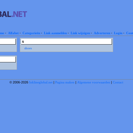
me
-
Alfabet
-
Categorieën
-
Link aanmelden
-
Link wijzigen
-
Adverteren
-
Login
-
Cont
s
shoes
© 2006-2026
Inklineglobal.net
|
Pagina maken
|
Algemene voorwaarden
|
Contact