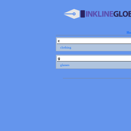
Ho
c
clothing
g
glasses